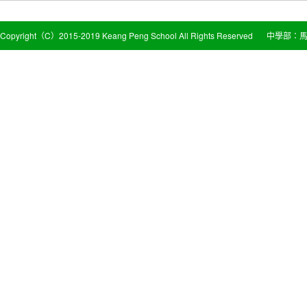
Copyright（C）2015-2019 Keang Peng School All Rights Reserved
中學部：馬