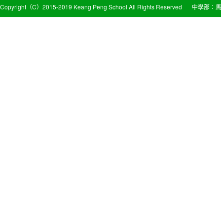
Copyright（C）2015-2019 Keang Peng School All Rights Reserved
中學部：馬