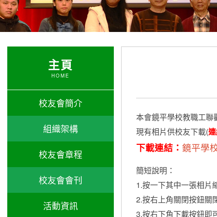
主頁
HOME
校友會簡介
本會鏡平學校教職工聯
組織架構
現有相片供校友下載(
連
下載連結：
鏡平學
校友會章程
簡短說明：
校友會會刊
1.按一下其中一張相片
2.按右上角關閉按鈕關
活動資訊
3.按右下角下載按鈕即