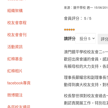
來源：鏡平學校
週一 15/06/201
組織架構
會員評分：
5
/
5
校友會章程
校友會會刊
請評分
活動資訊
澳門鏡平學校校友會二○
紅棉基金
歡迎出席會議的會員，感
有賴母校的大力支持，各
紅棉相片
理事長鄺耀忠和副理事長李
facebook專頁
動得到廣大校友支持，對
微博關注
校長黎世祺對校友會過去
劃認真開展工作，特別在
各屆校友通訊