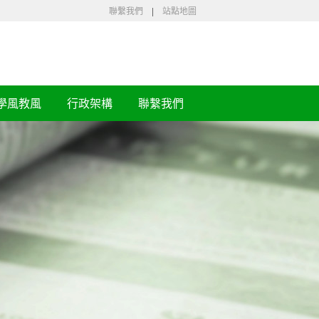
聯繫我們
|
站點地圖
學風教風
行政架構
聯繫我們