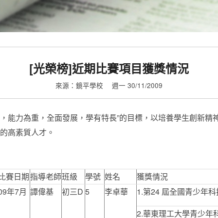
[光榮榜]近期比賽項目獲獎情況
來源：鏡平學校
週一 30/11/2009
主，能力為重，全面發展，學有特長”的目標，以培養學生創新精
”的高素質人才。
比賽日期
指導老師
班級
學號
姓名
獲獎情況
09年7月
譚偉基
初三D
5
李卓華
1.第24 屆全國青少
2.華東理工大學青少年