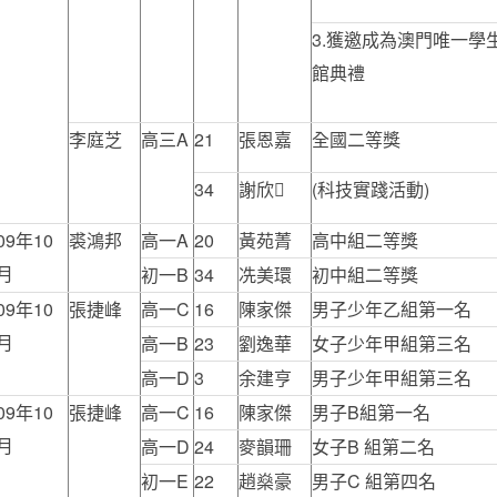
3.獲邀成為澳門唯一
館典禮
李庭芝
高三A
21
張恩嘉
全國二等獎
34
謝欣
(科技實踐活動)
09年10
裘鴻邦
高一A
20
黃苑菁
高中組二等獎
月
初一B
34
冼美環
初中組二等獎
09年10
張捷峰
高一C
16
陳家傑
男子少年乙組第一名
月
高一B
23
劉逸華
女子少年甲組第三名
高一D
3
余建亨
男子少年甲組第三名
09年10
張捷峰
高一C
16
陳家傑
男子B組第一名
月
高一D
24
麥韻珊
女子B 組第二名
初一E
22
趙燊豪
男子C 組第四名