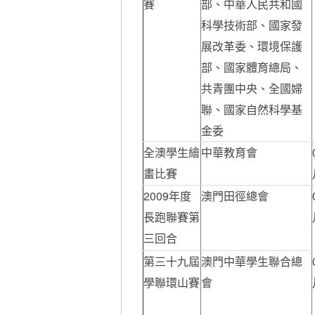
賽
部、中華人民共和國
科學技術部、國家發
展改革委、環境保護
部、國家體育總局、
共青團中央、全國婦
聯、國家自然科學基
金委
全澳學生繪
中華教育會
畫比賽
2009年度
澳門田徑總會
長跑聯賽第
三回合
第三十九屆
澳門中華學生聯合總
學聯環山賽
會