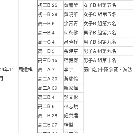
初三B
25
黃麗瑩
女子B 組第五名
初一B
38
黃曉華
女子C 組第五名
高一B
5
余青青
女子B 組第六名
高一B
4
何永健
男子B 組第六名
高一C
4
呂曉祥
男子B 組第九名
高一D
3
余建亨
男子A 組第九名
高三D
15
范毅傑
男子A 組第十名
09年11
周遠棋
高二A
7
李宇
第四名(十隊參賽、淘汰
月
高二A
30
黃瑞倫
高二A
39
羅家偉
高二B
4
吳文彬
高二B
6
林志銳
高二B
38
鍾榮達
高二E
27
楊傑