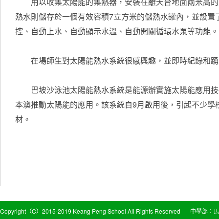
用以收集太陽能的集熱器，安裝在離天台地面兩米高的鋼
熱水則儲存於一個有效容積7立方米的儲熱水罐內，並設置了
控、自動上水、自動顯示水溫、自動開關循環水泵等功能。
在場師生對太陽能熱水系統很感興趣，並即時紀錄和踴躍
巴坡沙泳池太陽能熱水系統是能源辦實施太陽能應用技術
本澳推動太陽能的應用。該系統自9月啟用後，引起不少學
材。
Copyright（C）2015-2019 Keang Peng School All Rights Reserved
中學部：馬