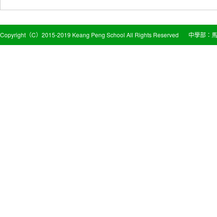
Copyright（C）2015-2019 Keang Peng School All Rights Reserved
中學部：馬