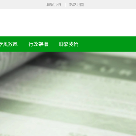
聯繫我們
|
站點地圖
學風教風
行政架構
聯繫我們