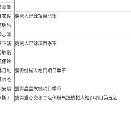
梁嘉敏
林家俊
機械人足球項目亞軍
高慶昌
黃志濠
莊芷靖
機械人足球項目季軍
勞敏儀
黃佩玲
林月虹
獲得機械人格鬥項目季軍
蔡晴燕
胡安琪
獲得蟲蟲危機項目季軍
李斯
獲得重心交移二足伺服馬達機械人短跑項目第五名