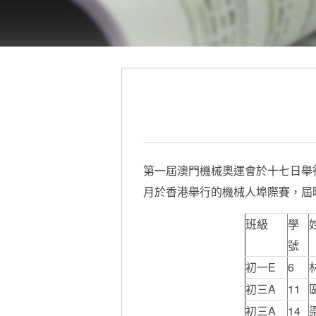
第一屆澳門機械奧運會於十七日舉
月於香港舉行的機械人埠際賽，屆
班級
學
號
初一E
6
初三A
11
初三A
14