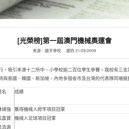
[光榮榜]第一屆澳門機械奧運會
來源：鏡平學校
週四 21/05/2009
行，吸引本澳十二所中、小學校逾二百位學生參賽。我校有三支
時與泰國、韓國、新加坡、內地多個省市及台灣的代表隊同場競
姓名
成績
林靖強
獲得機械人爬竿項目冠軍
區嘉寶
機械人足球項目冠軍
梁浩源