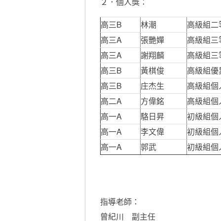
２．個人獎：
高三B
林潮
高級組二等
高三A
張艷嬋
高級組三等
高三A
謝翔麟
高級組三等
高三B
黃棋俊
高級組優異
高三B
庄杰生
高級組個人
高二A
方偉銘
高級組個人
高一A
駱日昇
初級組個人
高一A
李文偉
初級組個人
高一A
郭武
初級組個人
指導老師：
曾紀川 副主任