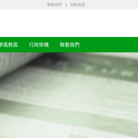
聯繫我們
|
站點地圖
學風教風
行政架構
聯繫我們