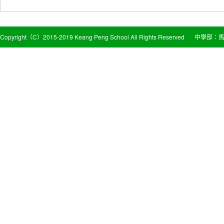
Copyright（C）2015-2019 Keang Peng School All Rights Reserved
中學部：馬