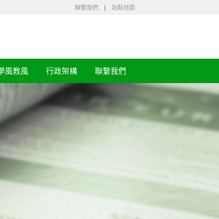
聯繫我們
|
站點地圖
學風教風
行政架構
聯繫我們