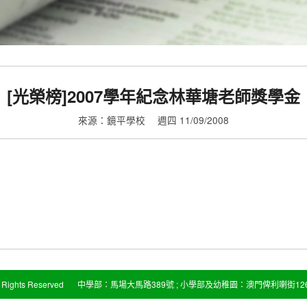
[光榮榜]2007學年紀念林華塘老師獎學金
來源：鏡平學校
週四 11/09/2008
Rights Reserved
中學部：馬場大馬路389號 ; 小學部及幼稚園：澳門俾利喇街126-