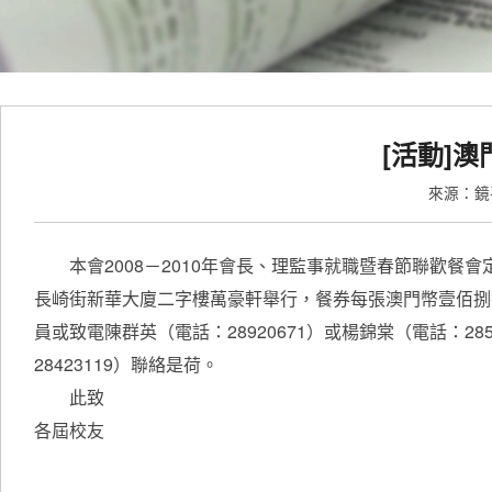
[活動]
來源：
本會2008－2010年會長、理監事就職暨春節聯歡餐
長崎街新華大廈二字樓萬豪軒舉行，餐券每張澳門幣壹佰捌
員或致電陳群英（電話：28920671）或楊錦棠（電話：28557
28423119）聯絡是荷。
此致
各屆校友