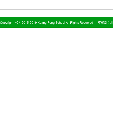
Copyright（C）2015-2019 Keang Peng School All Rights Reserved
中學部：馬