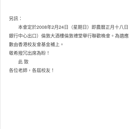
另訊：
本會定於2008年2月24日（星期日）即農曆正月十八日
銀行中心出口）倫敦大酒樓倫敦禮堂舉行聯歡晚會。為適應
數由香港校友會基金補上。
敬希撥冗出席為盼！
此 致
各位老師，各屆校友！