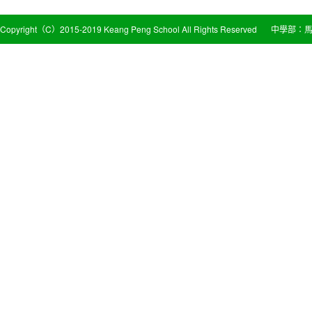
Copyright（C）2015-2019 Keang Peng School All Rights Reserved
中學部：馬