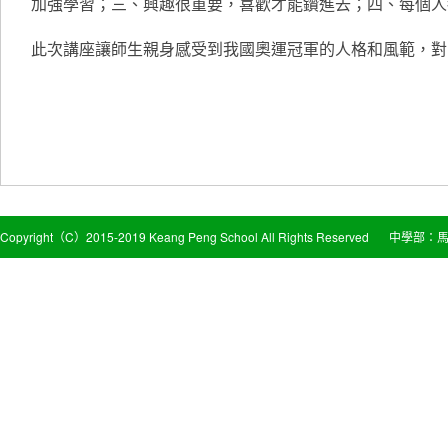
加強學習；三、興趣很重要，喜歡才能鑽進去；四、每個人
此次講座讓師生親身感受到我國奧運冠軍的人格和風範，對
Copyright（C）2015-2019 Keang Peng School All Rights Reserved
中學部：馬