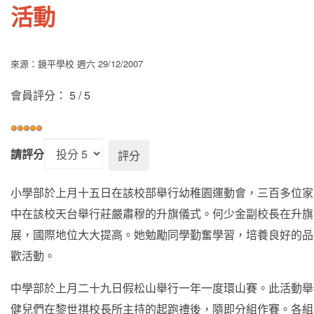
活動
來源：鏡平學校
週六 29/12/2007
會員評分：
5
/
5
請評分
小學部於上月十五日在該校部舉行幼稚園運動會，三百多位家
中在該校天台舉行莊嚴肅穆的升旗儀式。何少金副校長在升旗
展，國際地位大大提高。她勉勵同學勤奮學習，培養良好的品
歡活動。
中學部於上月二十九日假松山舉行一年一度環山賽。此活動舉
健兒們在黎世祺校長所主持的起跑禮後，隨即分組作賽。各組