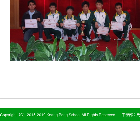
Copyright（C）2015-2019 Keang Peng School All Rights Reserved
中學部：馬