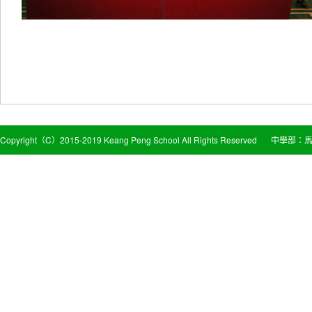
Copyright（C）2015-2019 Keang Peng School All Rights Reserved
中學部：馬