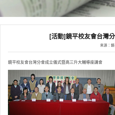
[活動]鏡平校友會台灣
來源：
鏡平校友會台灣分會成立儀式暨高三升大輔導座講會