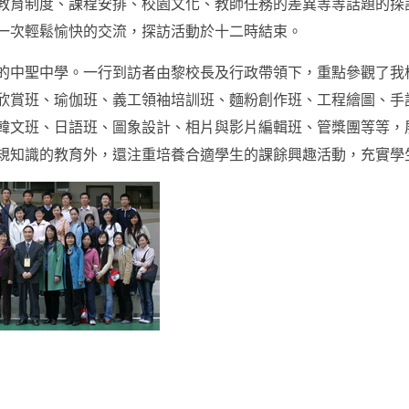
教育制度、課程安排、校園文化、教師任務的差異等等話題的探
一次輕鬆愉快的交流，探訪活動於十二時結束。
的中聖中學。一行到訪者由黎校長及行政帶領下，重點參觀了我
欣賞班、瑜伽班、義工領袖培訓班、麵粉創作班、工程繪圖、手
韓文班、日語班、圖象設計、相片與影片編輯班、管槳團等等，
規知識的教育外，還注重培養合適學生的課餘興趣活動，充實學