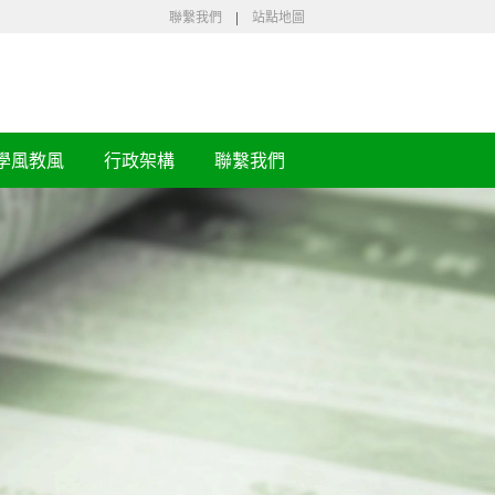
聯繫我們
|
站點地圖
學風教風
行政架構
聯繫我們