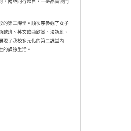
討，兩地同行聚首，一邊品嘗澳門
校的第二課堂。順次序參觀了女子
語歌班、英文歌曲欣賞、法語班、
展現了我校多元化的第二課堂內
生的課餘生活。