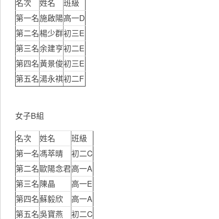
名次
姓名
班級
第一名
施啟陽
高一D
第二名
楊少群
初三E
第三名
余建亨
初二E
第四名
黃景俊
初三E
第五名
湯永褀
初二F
女子B組
名次
姓名
班級
第一名
馮萃晴
初二C
第二名
歐陽念君
高一A
第三名
陳晶
高一E
第四名
蘇毅欣
高一A
第五名
吳寶燕
初二C