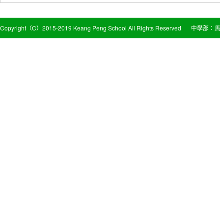
Copyright（C）2015-2019 Keang Peng School All Rights Reserved
中學部：馬