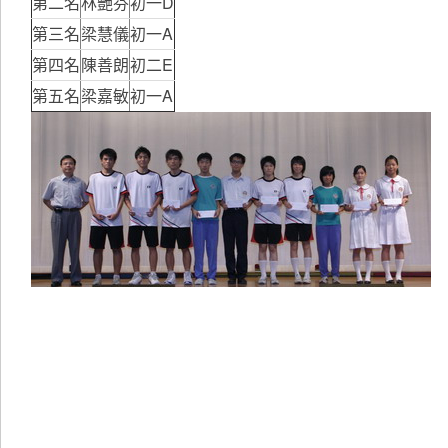
第二名
林艷芬
初一D
第三名
梁慧儀
初一A
第四名
陳善朗
初二E
第五名
梁嘉敏
初一A