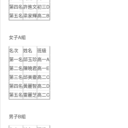
第四名
許進文
初三D
第五名
梁家輝
高二B
女子A組
名次
姓名
班級
第一名
邱玉珍
高一A
第二名
陳曉君
高一E
第三名
邱美靈
高二C
第四名
黃麗智
高二D
第五名
雷麗芝
高二C
男子B組