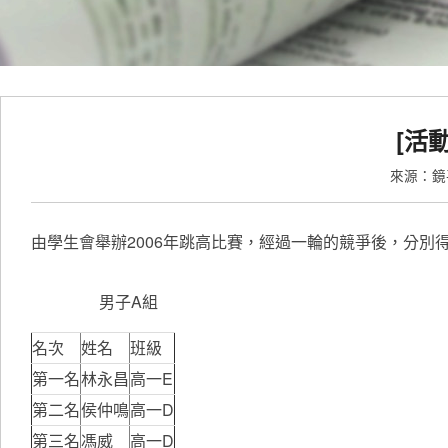
[活
來源：
由學生會舉辦2006年跳高比賽，經過一輪的競爭後
男子A組
名次
姓名
班級
第一名
林永昌
高一E
第二名
侯仲鳴
高一D
第三名
馮威
高一D