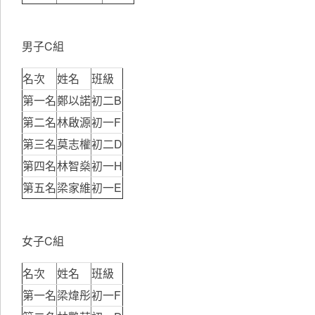
男子C組
名次
姓名
班級
第一名
鄭以諾
初二B
第二名
林啟源
初一F
第三名
莫志權
初二D
第四名
林智燊
初一H
第五名
梁家維
初一E
女子C組
名次
姓名
班級
第一名
梁煒彤
初一F