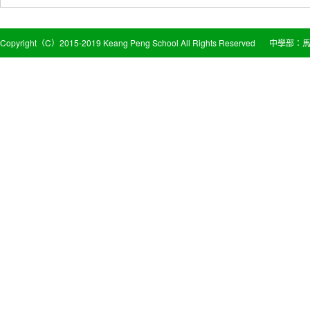
Copyright（C）2015-2019 Keang Peng School All Rights Reserved
中學部：馬