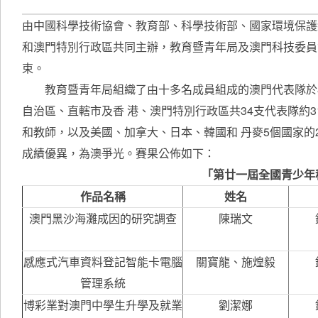
由中國科學技術協會、教育部、科學技術部、國家環境保護
和澳門特別行政區共同主辦，教育暨青年局及澳門科技委員
束。
教育暨青年局組織了由十多名成員組成的澳門代表隊於8月
自治區、直轄市及香 港、澳門特別行政區共34支代表隊約3
和教師，以及美國、加拿大、日本、韓國和 丹麥5個國家
成績優異，為澳爭光。賽果公佈如下：
「第廿一屆全國青少年
作品名稱
姓名
澳門黑沙海灘成因的研究調查
陳瑞文
感應式汽車資料登記智能卡電腦
關寶龍、施煌毅
管理系統
博彩業對澳門中學生升學及就業
劉潔娜