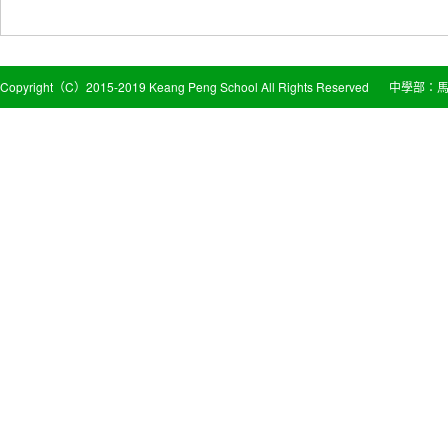
Copyright（C）2015-2019 Keang Peng School All Rights Reserved
中學部：馬