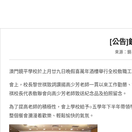
[公告
來源：
澳門鏡平學校於上月廿九日晩假喜萬年酒樓舉行全校敎職工
會上，校長黎世祺致詞讚揚高少芳老師一貫以來工作勤懇、
祺校長代表敎聯會向高少芳老師致送紀念品及拍照留念。
為了提高老師的積極性，會上學校給予○五學年下半年帶領
整個餐會瀰漫着歡樂、輕鬆愉快的氣氛。