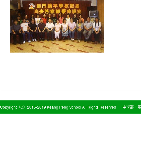
Copyright（C）2015-2019 Keang Peng School All Rights Reserved
中學部：馬