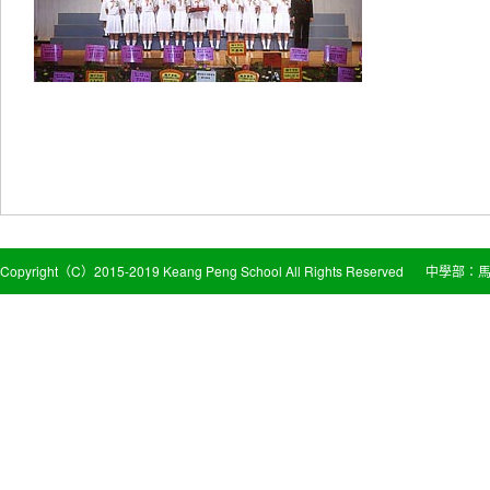
Copyright（C）2015-2019 Keang Peng School All Rights Reserved
中學部：馬