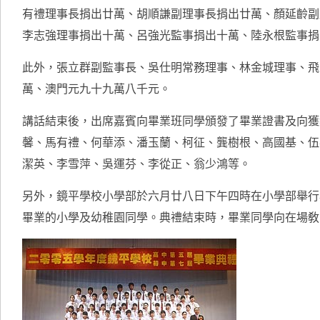
有禮理事長捐出廿萬、胡順謙副理事長捐出廿萬、顏延齡副
李志強理事捐出十萬、呂強光監事捐出十萬、陸永根監事捐
此外，張立群副監事長、吳仕明常務理事、林金城理事、飛
萬、澳門元九十九萬八千元。
講話結束後，出席嘉賓向畢業班同學頒發了畢業證書及向獲
馨、馬有禮、何華添、潘玉蘭、柯征、龔樹根、高國基、伍
潔英、李雪萍、吳運芬、李從正、翁少鴻等。
另外，鏡平學校小學部於六月廿八日下午四時在小學部舉行
畢業的小學及幼稚園同學。典禮結束時，畢業同學向在場敎