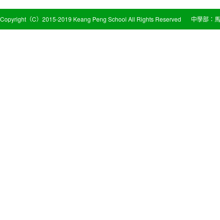
Copyright（C）2015-2019 Keang Peng School All Rights Reserved
中學部：馬