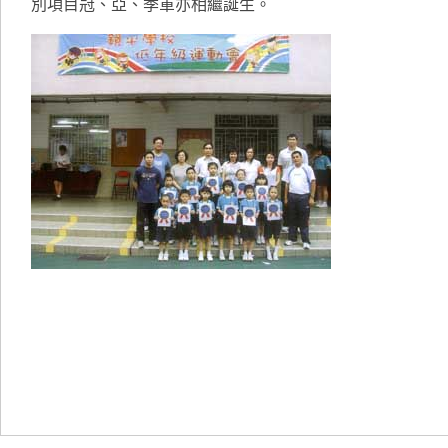
別項目冠、亞、季軍亦相繼誕生。