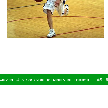
Copyright（C）2015-2019 Keang Peng School All Rights Reserved
中學部：馬