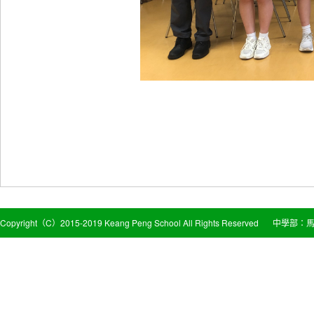
Copyright（C）2015-2019 Keang Peng School All Rights Reserved
中學部：馬