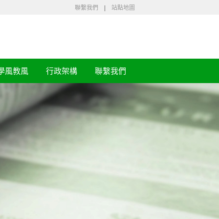
聯繫我們
|
站點地圖
學風教風
行政架構
聯繫我們