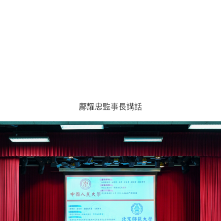
鄺耀忠監事長講話