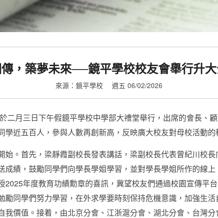
相傳，築夢未來──鏡平學校校友會舉行升大
來源：鏡平學校
週五 06/02/2026
享會於二月三日下午假鏡平學校中學部大禮堂舉行，出席的會長、
同學近五百人，參與人數再創新高，反映廣大校友對母校活動的
開始。首先，梁靜霞副校長發表講話，梁副校長代表曾紀川校長
送成績，鼓勵同學們向學長學姐學習，並對學長學姐所作的線上
授2025年度教育功績勳章的喜訊，冀望校友們通過校園宣傳平
勉勵同學們努力學習，在外求學要時刻保持危機意識，加強生活
自我價值。接着，由北京分會、江浙滬分會、湖北分會、台灣分