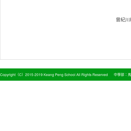
曾紀川
Copyright（C）2015-2019 Keang Peng School All Rights Reserved
中學部：馬