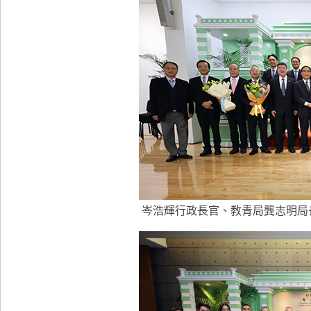
岑浩輝行政長官、教青局龔志明局