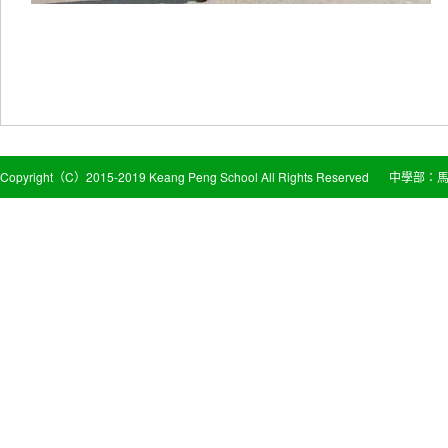
Copyright（C）2015-2019 Keang Peng School All Rights Reserved
中學部：馬