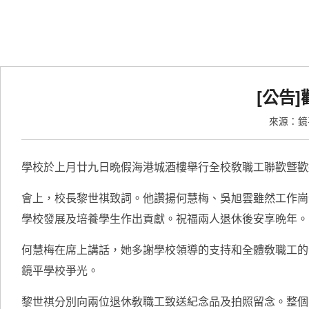
[公告
來源：
學校於上月廿九日晩假海港城酒樓舉行全校敎職工聯歡曁歡
會上，校長黎世祺致詞。他讚揚何慧梅、吳旭雲雖然工作崗
學校發展及培養學生作出貢獻。祝福兩人退休後安享晩年。
何慧梅在席上講話，她多謝學校領導的支持和全體敎職工的
鏡平學校爭光。
黎世祺分別向兩位退休敎職工致送紀念品及拍照留念。整個