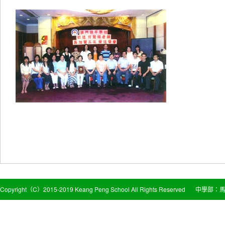
Copyright（C）2015-2019 Keang Peng School All Rights Reserved
中學部：馬