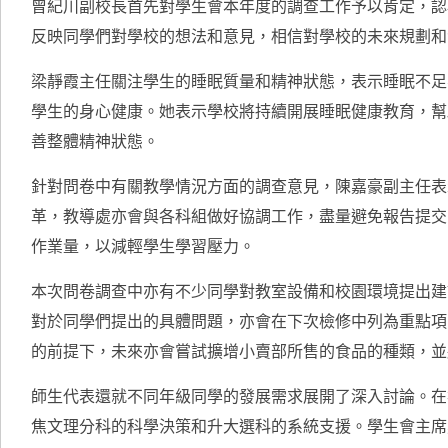
曾紀川副校長首先對學生會本年度的調查工作予以肯定，認
反映同學們對學校的想法和意見，相信對學校的未來規劃和
梁靜霞主任關注學生的睡眠質量和精神狀態，表示睡眠不足
學生的身心健康。她表示學校將持續開展睡眠健康教育，幫
善整體精神狀態。
針對問卷中有關教學情況方面的調查意見，陳嘉豪副主任表
革，教導處亦會與各科組做好協調工作，盡量避免報告提交
作業量，以減輕學生學習壓力。
本次問卷調查中亦有不少同學對教室設備和校園環境提出建
對於同學們提出的具體問題，亦會在下次檢修中列為重點項
的前提下，未來亦會嘗試擴增小賣部所售的食品的種類，並
師生代表還就不同年級同學的發展需求展開了深入討論。在
焦文理分科的科學決策和升大選科的系統支援。學生會主席