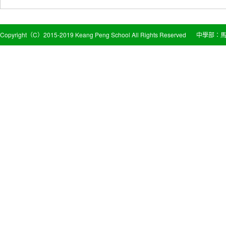
Copyright（C）2015-2019 Keang Peng School All Rights Reserved
中學部：馬