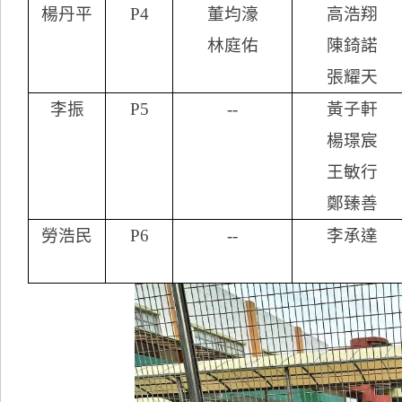
楊丹平
P4
董均濠
高浩翔
林庭佑
陳錡諾
張耀天
李振
P5
--
黃子軒
楊璟宸
王敏行
鄭臻善
勞浩民
P6
--
李承達