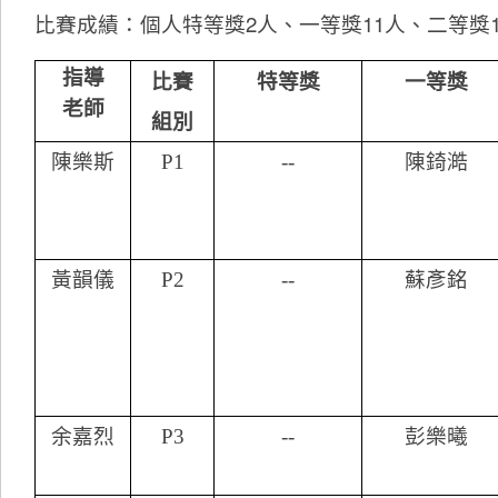
比賽成績：個人特等獎2人、一等獎11人、二等獎1
指導
比賽
特等獎
一等獎
老師
組別
陳樂斯
P1
--
陳錡澔
黃韻儀
P2
--
蘇彥銘
余嘉烈
P3
--
彭樂曦