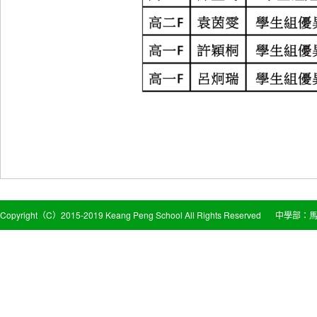
Copyright（C）2015-2019 Keang Peng School All Rights Reserved
中學部：馬