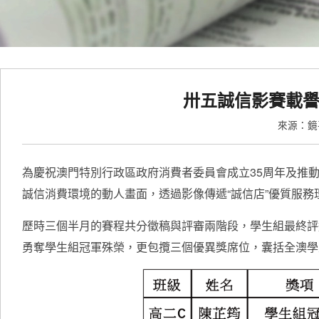
卅五誠信影賽載譽
來源：
為慶祝澳門特別行政區政府消費者委員會成立35周年及推動
誠信消費環境的動人畫面，透過影像傳遞“誠信店”優質服
歷時三個半月的賽程共分徵稿與評審兩階段，學生組最終評
勇奪學生組冠軍殊榮，更包攬三個優異獎席位，囊括全澳學