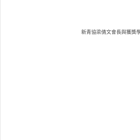
新青協梁倩文會長與獲獎