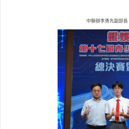
中聯辦李勇先副部長