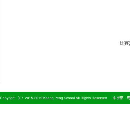
比賽
Copyright（C）2015-2019 Keang Peng School All Rights Reserved
中學部：馬