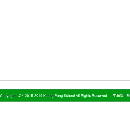
Copyright（C）2015-2019 Keang Peng School All Rights Reserved
中學部：馬