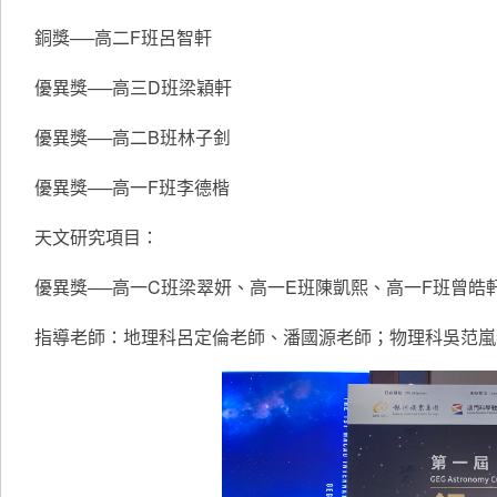
銅獎──高二F班呂智軒
優異獎──高三D班梁穎軒
優異獎──高二B班林子釗
優異獎──高一F班李德楷
天文研究項目：
優異獎──高一C班梁翠妍、高一E班陳凱熙、高一F班曾皓
指導老師：地理科呂定倫老師、潘國源老師；物理科吳范嵐