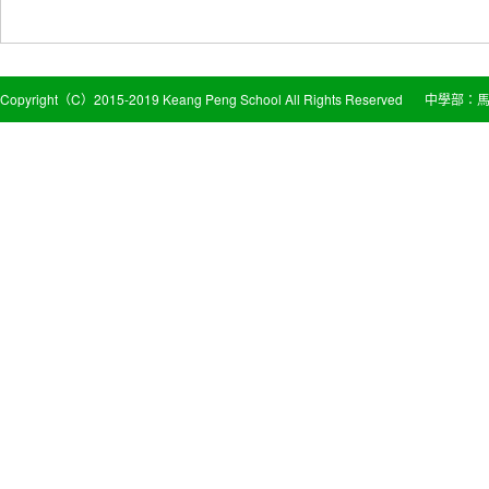
Copyright（C）2015-2019 Keang Peng School All Rights Reserved
中學部：馬