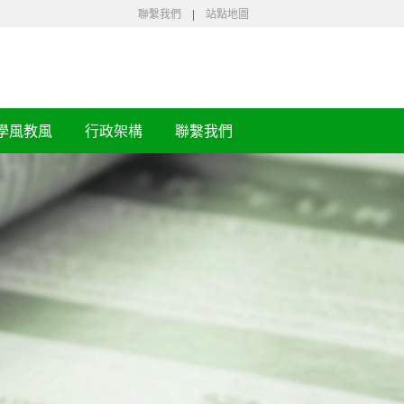
聯繫我們
|
站點地圖
學風教風
行政架構
聯繫我們