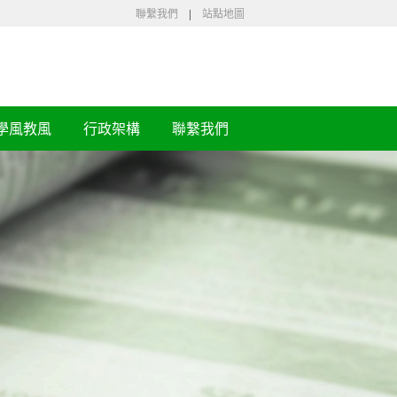
聯繫我們
|
站點地圖
學風教風
行政架構
聯繫我們