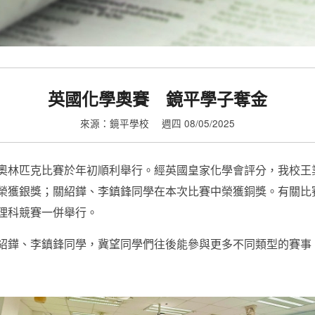
英國化學奧賽 鏡平學子奪金
來源：鏡平學校
週四 08/05/2025
奧林匹克比賽於年初順利舉行。經英國皇家化學會評分，我校王
榮獲銀獎；關紹鏵、李鎮鋒同學在本次比賽中榮獲銅獎。有關比
理科競賽一併舉行。
紹鏵、李鎮鋒同學，冀望同學們往後能參與更多不同類型的賽事