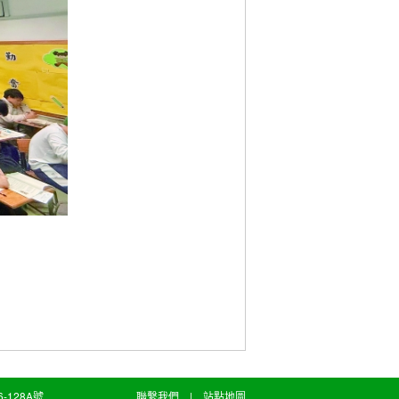
128A號
聯繫我們
|
站點地圖