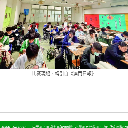
比賽現場，轉引自《澳門日報》
Rights Reserved
中學部：馬場大馬路389號 ; 小學部及幼稚園：澳門俾利喇街126-