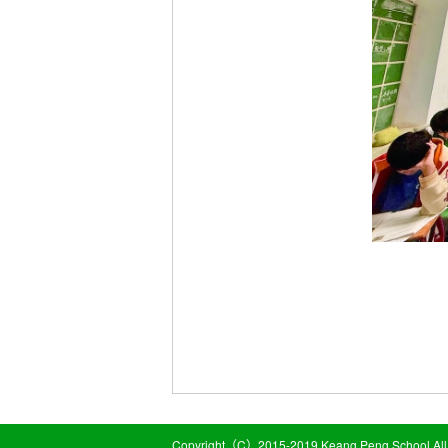
Copyright（C）2015-2019 Keang Peng School All 