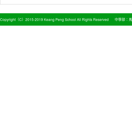
Copyright（C）2015-2019 Keang Peng School All Rights Reserved
中學部：馬