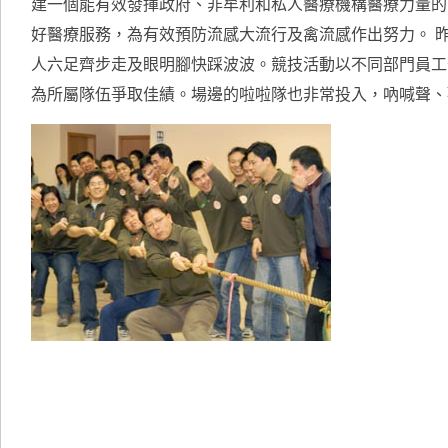
建一個能有效發揮政府、非牟利和私人醫療機構醫療力量的
好醫療服務，為有效預防流感大流行及禽流感作出努力。 
人六足齊步走及眼明腳快踩波波。競技活動以不同部門員工
為所屬隊伍爭取佳績。場邊的啦啦隊也非常投入，吶喊聲、