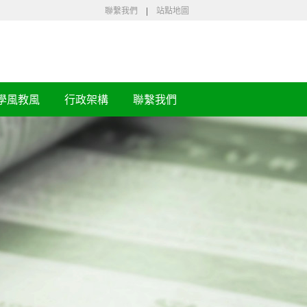
聯繫我們
|
站點地圖
學風教風
行政架構
聯繫我們