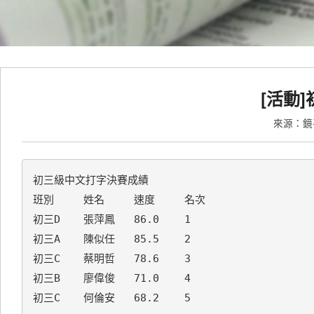
[活動
來源：
初三級中文打字決賽成績

班別	姓名	速度	名次

初三D	張萍鳳	86.0	1

初三A	陳似任	85.5	2

初三C	蔡明哲	78.6	3

初三B	廖偉俊	71.0	4

初三C	何倫安	68.2	5
