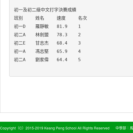
初一及初二級中文打字決賽成績

班別	姓名	速度	名次

初一D	羅靜敏	81.9	1

初二A	林劍盟	78.3	2

初二E	甘志杰	68.4	3

初一A	馮志堅	65.9	4

初二A	劉家偉	64.4	5

Copyright（C）2015-2019 Keang Peng School All Rights Reserved
中學部：馬