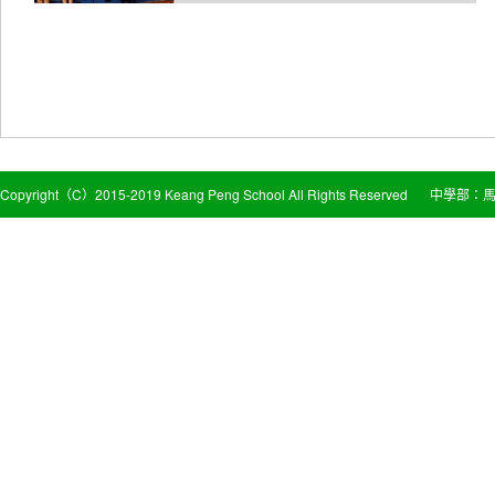
Copyright（C）2015-2019 Keang Peng School All Rights Reserved
中學部：馬