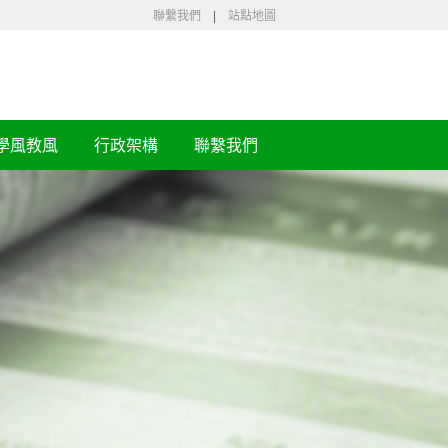
聯繫我們
|
站點地圖
學風教風
行政架構
聯繫我們