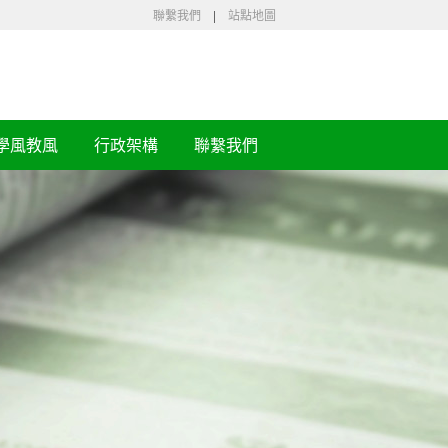
聯繫我們
|
站點地圖
學風教風
行政架構
聯繫我們