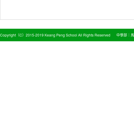
Copyright（C）2015-2019 Keang Peng School All Rights Reserved
中學部：馬