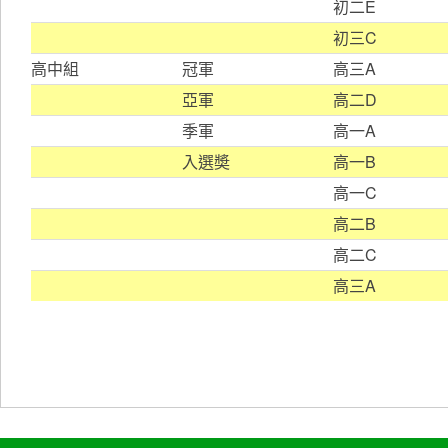
初二E
初三C
高中組
冠軍
高三A
亞軍
高二D
季軍
高一A
入選奬
高一B
高一C
高二B
高二C
高三A