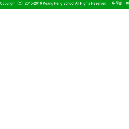
Copyright（C）2015-2019 Keang Peng School All Rights Reserved
中學部：馬