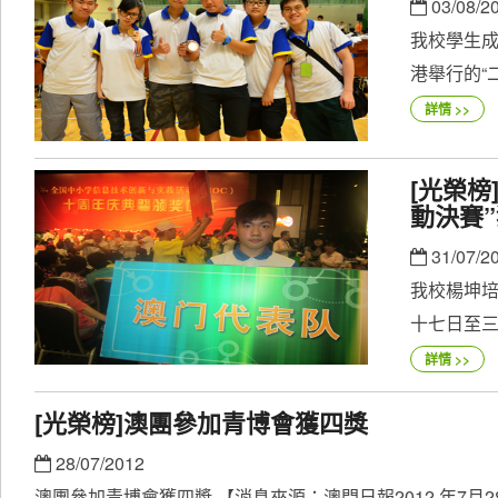
03/08/2
我校學生
港舉行的“二
詳情 >>
[光榮
動決賽
31/07/2
我校楊坤
十七日至三
詳情 >>
[光榮榜]澳團參加青博會獲四獎
28/07/2012
澳團參加青博會獲四奬 【消息來源：澳門日報2012 年7月2