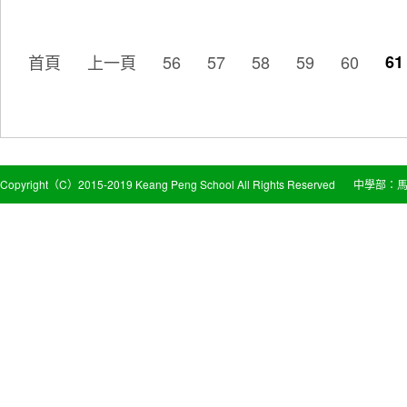
首頁
上一頁
56
57
58
59
60
61
Copyright（C）2015-2019 Keang Peng School All Rights Reserved
中學部：馬