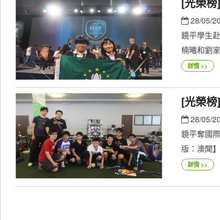
[光榮
28/05/2
鏡平學生赴
楠曦和劉家
詳情 >>
[光榮
28/05/2
鏡平奪國際
版：澳聞】
詳情 >>