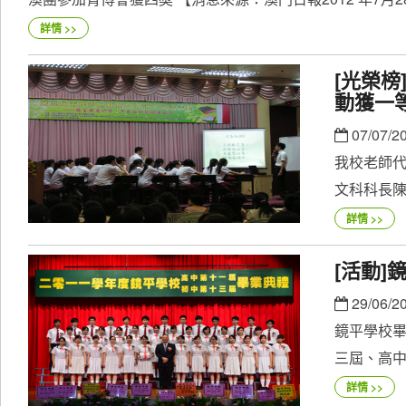
詳情 >>
[光榮
動獲一
07/07/2
我校老師
文科科長陳
詳情 >>
[活動]
29/06/2
鏡平學校
三屆、高中
詳情 >>